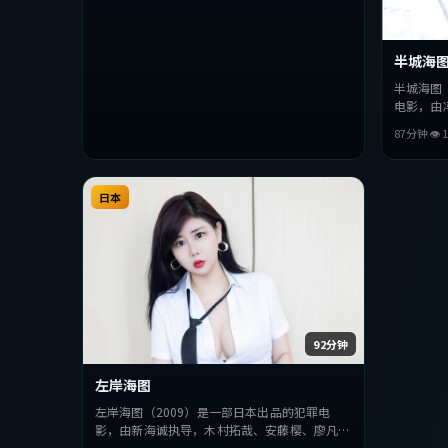
半城海
半城海图
电影，由
玉、汤唯
87分钟
👁
1
破，探讨
该类型的
日本
92分钟
左岸海图
左岸海图（2009）是一部日本出品的犯罪电
影，由新海诚执导，木村拓哉、安藤樱、廖凡等
主演。影片在叙事与视听上力求突破，探讨人性