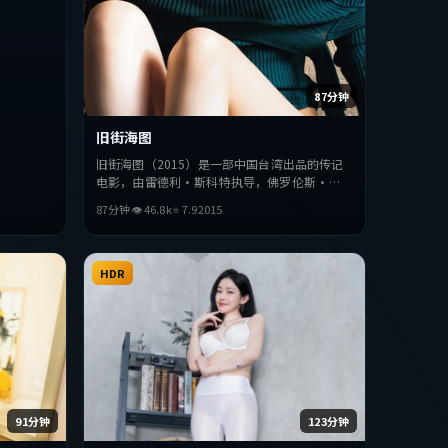
87分钟
旧街海图
旧街海图（2015）是一部中国台湾出品的传记
电影，由雷德利·斯科特执导，佛罗伦斯·
珀、周润发、朴海日等主演。影片在叙事与视听
87分钟
👁
46.8
k
⭐
7.9
2015
上力求突破，探讨人性与抉择，节奏张弛有度，
适合喜欢该类型的观众完整观看。
HDR
91分钟
123分钟