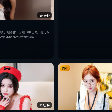
众完整观看。
104分钟
廖凡、周冬雨、刘德华等主演。影片在
欢该类型的观众完整观看。
日本
118分钟