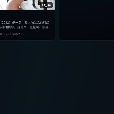
87分钟
图
（2022）是一部中国大陆出品的科幻
冯小刚执导，提莫西·查拉梅、张曼
等主演。影片在叙事与视听上力求突
88.2
k
⭐
7.5
2022
人性与抉择，节奏张弛有度，适合喜欢
观众完整观看。