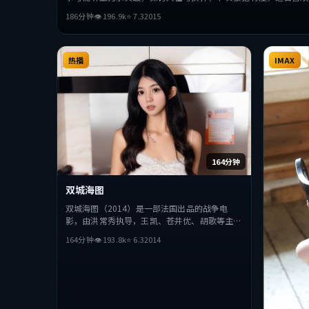
186分钟
👁
196.9
k
⭐
7.3
2015
热播
IMAX
164分钟
双城海图
双城海图（2014）是一部法国出品的战争电
影，由洪常秀执导，王凯、苍井优、胡歌等主
演。影片在叙事与视听上力求突破，探讨人性与
164分钟
👁
193.8
k
⭐
6.3
2014
抉择，节奏张弛有度，适合喜欢该类型的观众完
整观看。