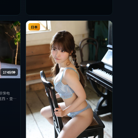
日本
174分钟
惊悚电
莫西·查
视听上力求
度，适合喜