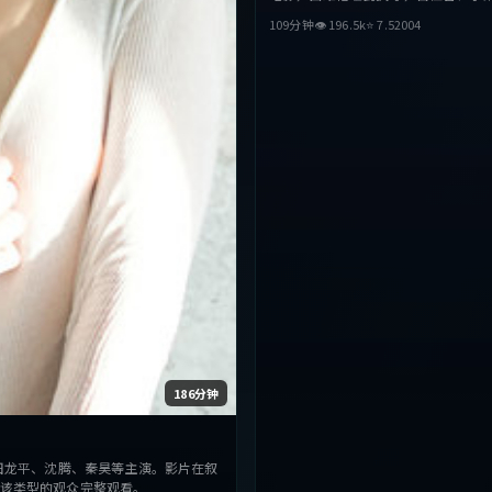
西·查拉梅等主演。影片在叙事与视
109分钟
👁
196.5
k
⭐
7.5
2004
破，探讨人性与抉择，节奏张弛有度
该类型的观众完整观看。
186分钟
田龙平、沈腾、秦昊等主演。影片在叙
该类型的观众完整观看。