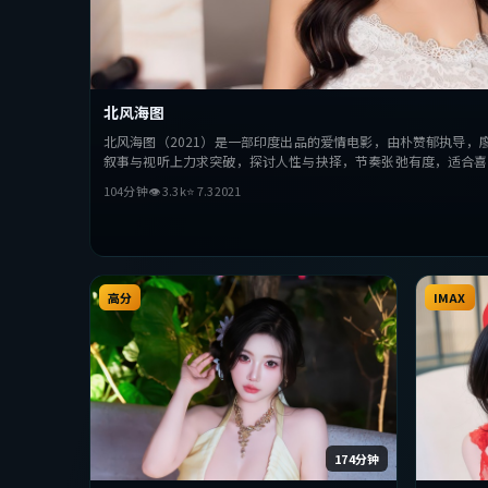
北风海图
北风海图（2021）是一部印度出品的爱情电影，由朴赞郁执导，
叙事与视听上力求突破，探讨人性与抉择，节奏张弛有度，适合喜
104分钟
👁
3.3
k
⭐
7.3
2021
高分
IMAX
174分钟