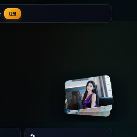
录
注册
🎬