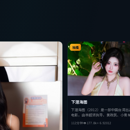
独播
下潜海图
下潜海图（2012）是一部中国台湾出
电影，由林超贤执导，黄政民、小栗
等主演。影片在叙事与视听上力求突
112分钟
👁
177.8
k
⭐
6.9
2012
性与抉择，节奏张弛有度，适合喜欢