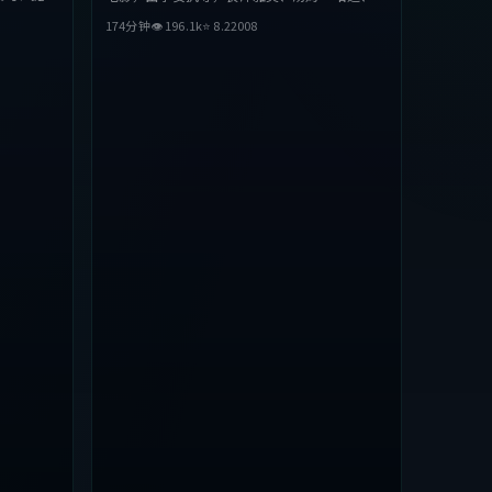
听上力求突
里安·墨菲等主演。影片在叙事与视听上力求突
174分钟
👁
196.1
k
⭐
8.2
2008
，适合喜欢
破，探讨人性与抉择，节奏张弛有度，适合喜欢
该类型的观众完整观看。