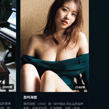
109分钟
174分钟
轰鸣海图
品的爱情
轰鸣海图（2008）是一部中国台湾出品的战争
栗旬、提莫
电影，由李安执导，长泽雅美、汤姆·哈迪、基