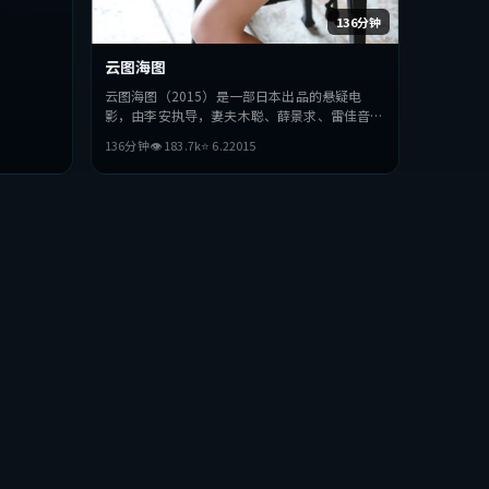
136分钟
云图海图
云图海图（2015）是一部日本出品的悬疑电
影，由李安执导，妻夫木聪、薛景求、雷佳音等
主演。影片在叙事与视听上力求突破，探讨人性
136分钟
👁
183.7
k
⭐
6.2
2015
与抉择，节奏张弛有度，适合喜欢该类型的观众
完整观看。