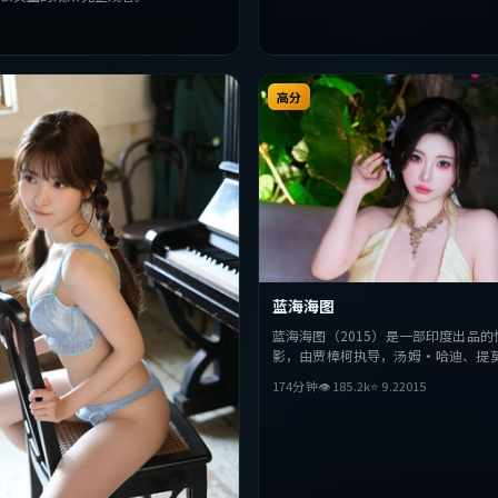
高分
蓝海海图
蓝海海图（2015）是一部印度出品的
影，由贾樟柯执导，汤姆·哈迪、提
拉梅、安藤樱等主演。影片在叙事与
174分钟
👁
185.2
k
⭐
9.2
2015
突破，探讨人性与抉择，节奏张弛有
欢该类型的观众完整观看。