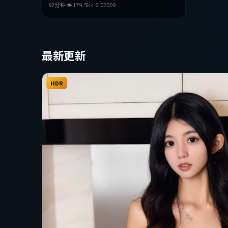
92分钟
👁
179.5
k
⭐
6.0
2009
与抉择，节奏张弛有度，适合喜欢该类型的观众
完整观看。
最新更新
HDR